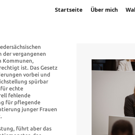
Startseite
Über mich
Wah
iedersächsischen
in der vergangenen
von Kommunen,
chtigt ist. Das Gesetz
derungen vorbei und
ichstellung spürbar
für echte
rell fehlende
ng für pflegende
ntierung junger Frauen
.
tung, führt aber das