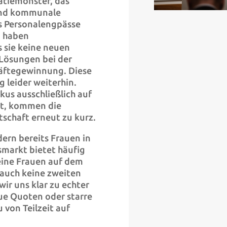
ratiemonster, das
und kommunale
ts Personalengpässe
n haben
 sie keine neuen
 Lösungen bei der
räftegewinnung. Diese
g leider weiterhin.
us ausschließlich auf
at, kommen die
chaft erneut zu kurz.
ern bereits Frauen in
smarkt bietet häufig
ine Frauen auf dem
 auch keine zweiten
ir uns klar zu echter
eue Quoten oder starre
 von Teilzeit auf